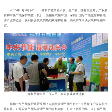
2015年8月26日-28日，祥和节能集团研发、生产的、拥有自主知识产权的
光储农灌项目
深化海外绿色农业全链条协同祥和节能集团到访华勘院 联
祥和中央节能保护装置（机），亮相第六届中国（深圳）国际节能减排和新能
源产业博览会，受到参会代表的热烈欢迎和青睐，踊跃前来洽谈安装和经销事
宜。
合中电三院 共推埃及光储农灌一体化项目
祥和中央节能惊艳2015中国（成都）节能环保产业博览会
祥和中央节能保护装置分享型合同能源管理实操武汉培训会
成功举行
山西省公立医院院长培训班在太原举行祥和节能集团伍泽涌
总工程师应邀作专题报告
文字报道：中央电视台《共同开创中央节能保护新纪元》访
祥和节能集团工作人员正在向参观者做讲解
谈
中国经济新闻网：祥和中央节能设备今日上市 节约“三峡”一
祥和中央节能保护装置采用了电信级管理节能平台+中央节能保护设备的跨
界科技。它是设备节能与管理节能的有机融合，打破了传统的终（末）端节能