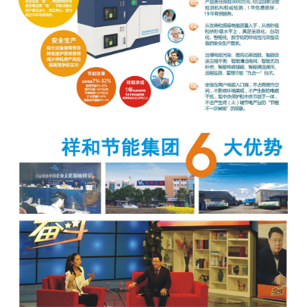
祥和中央节能保护装置在 “绿色医院建筑节能技术交流会”上
引起极大反响（多图）
引爆海南.深圳节能技术对接交流会的祥和中央节能与保护
装置（多图）
祥和节能集团承办的“节能中国——2016国际节能节电行业
发展（深圳）论坛” 引领行业向节能
碳中和 祥和云端节能设备集团在行动——伍泽涌接受 央视
CCTV访谈一
祥和中央节能保护模式被列入全国100家新型服务业典型案
例备选之列——节能环保服务业典型案例
祥和节能集团应邀参加第八届中国国际中小企业交易会（多
图）
碳中和 祥和云端节能设备集团在行动——伍泽涌接受 央视