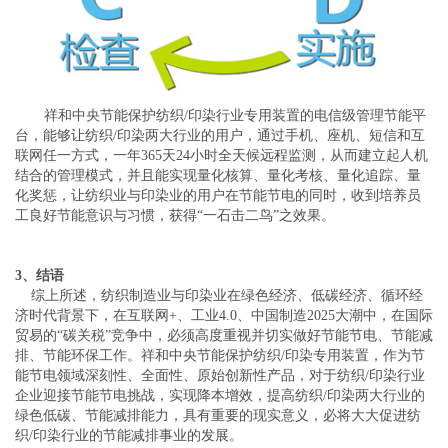
祥和节能集团参加“江西省 2018 年节能宣传周”活动
祥和节能集团——“中国梦·祥和云”为节能事业努力奋斗
祥和中央节能保护纺织
/
印染行业专用装置的电信级管理节能平
台，能够让纺织
/
印染两大行业的用户，通过手机、座机、短信和互
联网任一方式，一年
365
天
24
小时全天候远程监测，从而建立起人机
保护第一 节能第二 ——谈节能节电的理念、思路、方法、
结合的管理模式，并且能实现量化核算、量化考核、量化追踪、量
化奖惩，让纺织业与印染业的用户在节能节电的同时，收到培养员
工良好节能意识与习惯，获得“一石击二鸟”之效果。
注意事项
节能中国—2016国际节能节电行业发展（北京）论坛” 在国
3、结语
综上所述，纺织制造业与印染业在绿色经济、低碳经济、循环经
家会议中心隆重举行
经济日报：节能装置走上智能道路
济时代背景下，在互联网
+
、工业
4.0
、中国制造
2025
大潮中，在国际
贸易的“碳关税”竞争中，必须高度重视并切实做好节能节电、节能减
排、节能环保工作。祥和中央节能保护纺织
/
印染专用装置，作为节
能节电领域深刻性、全面性、原始创新性产品，对于纺织
/
印染行业
祥和中央节能保护装置引爆第八届国际节能减排展览会
企业迎接节能节电挑战，实现降本增效，提高纺织
/
印染两大行业的
绿色低碳、节能减排能力，具有重要的现实意义，必将大大促进纺
织
/
印染行业的节能减排事业的发展。