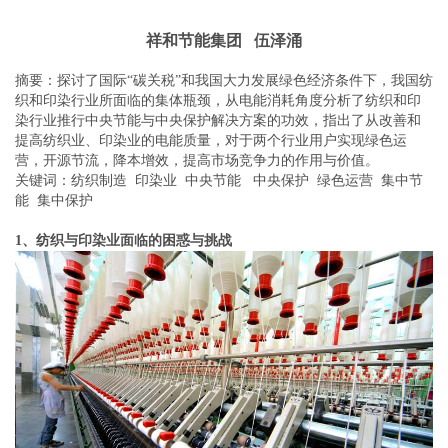
祥和节能集团 伍泽涌
光伏与风电并入国网/南网台区的新问题及祥和电保镖解决
摘要
：探讨了国际“碳关税”和我国大力发展绿色经济条件下，我国纺
织和印染行业所面临的集体瓶颈，从电能消耗角度分析了纺织和印
方案研究
实地踏勘拓海外市场祥和节能集团带队赴埃及推进300口井
染行业推行中央节能与中央保护解决方案的功效，指出了从改善和
提高纺织业、印染业的电能质量，对于两个行业用户实现绿色运
营，开源节流，降本增效，提高市场竞争力的作用与价值。
关键词
：纺织制造 印染业 中央节能 中央保护 绿色运营 集中节
光储农灌项目
深化海外绿色农业全链条协同祥和节能集团到访华勘院 联
能 集中保护
1、纺织与印染业面临的困惑与挑战
合中电三院 共推埃及光储农灌一体化项目
祥和中央节能惊艳2015中国（成都）节能环保产业博览会
祥和中央节能保护装置分享型合同能源管理实操武汉培训会
成功举行
山西省公立医院院长培训班在太原举行祥和节能集团伍泽涌