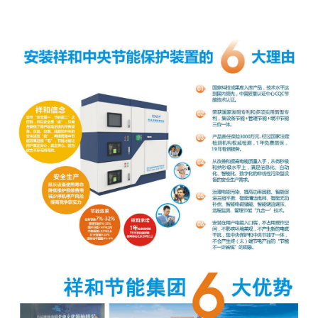
祥和节能集团应邀参加 2016中国（上海）电能质量国际峰
会
2016’全国节能周与低碳日动员微信大会
2016祥和中央节能保护装置首次微信招商说明会
《什么是电污染？电污染的危害！该如何治理？》
《用能挑战与中央节能保护技术》
电能质量的定义、指标、常用语
《节能节电与安全生产》专题讲座