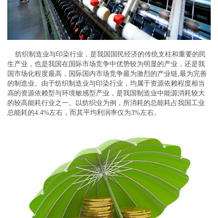
总工程师应邀作专题报告
文字报道：中央电视台《共同开创中央节能保护新纪元》访
谈
中国经济新闻网：祥和中央节能设备今日上市 节约“三峡”一
纺织制造业与印染行业，是我国国民经济的传统支柱和重要的民
生产业，也是我国在国际市场竞争中优势较为明显的产业，还是我
国市场化程度最高，国际国内市场竞争最为激烈的产业链
,
最为完善
年发电量
祥和节能集团在23周年庆典举行演讲比赛
的制造业。由于纺织制造业与印染行业，均属于资源依赖程度相当
高的资源依赖型与环境敏感型产业，是我国制造业中能源消耗较大
的较高能耗行业之一。以纺织业为例，所消耗的总能耗占我国工业
集团总部22周年庆典花絮
总能耗的
4.4%
左右，而其平均利润率仅为
3%
左右。
中国质量认证中心对我司“基于能耗在线监测和整体保护的
节能技术”进行了质量认证
祥和电效云端保护装置省级新产品鉴定会
中华工商时报：川企依托“互联网+”研发节能产品 经测试节