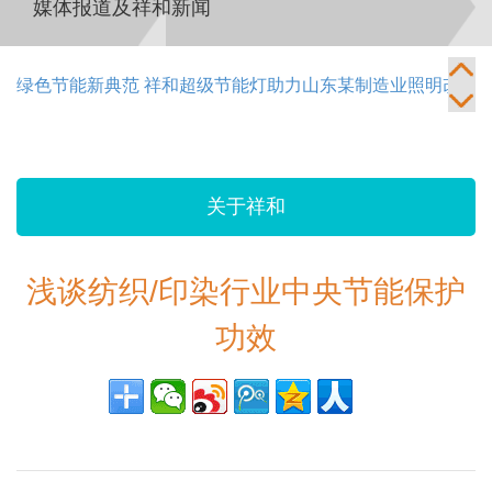
媒体报道及祥和新闻
绿色节能新典范 祥和超级节能灯助力山东某制造业照明改
造引领行业变革
资阳市临空经济区党工委唐文书记一行前来祥和节能集团考
关于祥和
察低碳数据港项目
祥和节能集团开放日活动节能智能双驱动对接会成功举行
浅谈纺织/印染行业中央节能保护
祥和超级节能灯：引领节能照明新趋势的市场先行者
功效
集发电、储电、稳电、用电一体的祥和电盾能源站亮相中国
装备之都的2025世界清洁能源展
基于分布式新能源使用下的台区用电问题解决方案