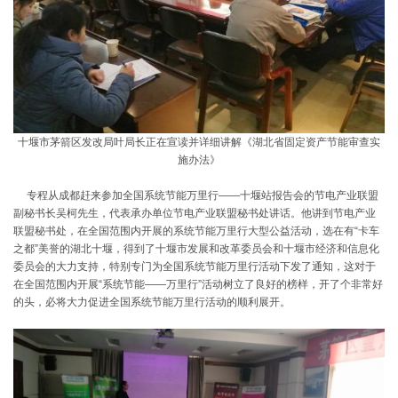
成果评价
祥和中央节能保护装置科技成果评价会在北京科技会堂召开
祥和节能集团中央节能保护装置亮相深圳节博会
祥和中央节能保护装置在 “绿色医院建筑节能技术交流会”上
十堰市茅箭区发改局叶局长正在宣读并详细讲解《湖北省固定资产节能审查实
施办法》
引起极大反响（多图）
引爆海南.深圳节能技术对接交流会的祥和中央节能与保护
专程从成都赶来参加全国系统节能万里行——十堰站报告会的节电产业联盟
副秘书长吴柯先生，代表承办单位节电产业联盟秘书处讲话。他讲到节电产业
联盟秘书处，在全国范围内开展的系统节能万里行大型公益活动，选在有“卡车
之都”美誉的湖北十堰，得到了十堰市发展和改革委员会和十堰市经济和信息化
装置（多图）
祥和节能集团承办的“节能中国——2016国际节能节电行业
委员会的大力支持，特别专门为全国系统节能万里行活动下发了通知，这对于
在全国范围内开展“系统节能——万里行”活动树立了良好的榜样，开了个非常好
的头，必将大力促进全国系统节能万里行活动的顺利展开。
发展（深圳）论坛” 引领行业向节能
碳中和 祥和云端节能设备集团在行动——伍泽涌接受 央视
CCTV访谈一
祥和中央节能保护模式被列入全国100家新型服务业典型案