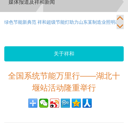
媒体报道及祥和新闻
绿色节能新典范 祥和超级节能灯助力山东某制造业照明改
造引领行业变革
资阳市临空经济区党工委唐文书记一行前来祥和节能集团考
关于祥和
察低碳数据港项目
祥和节能集团开放日活动节能智能双驱动对接会成功举行
全国系统节能万里行——湖北十
祥和超级节能灯：引领节能照明新趋势的市场先行者
堰站活动隆重举行
集发电、储电、稳电、用电一体的祥和电盾能源站亮相中国
装备之都的2025世界清洁能源展
基于分布式新能源使用下的台区用电问题解决方案