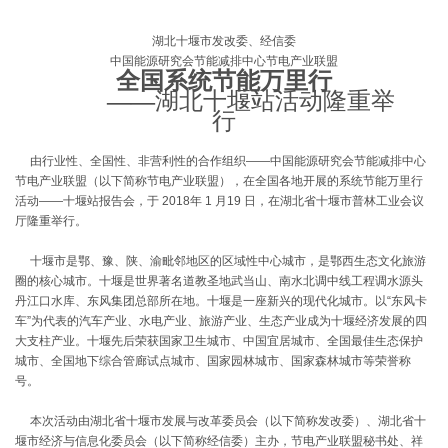
湖北十堰市发改委、经信委
光伏与风电并入国网/南网台区的新问题及祥和电保镖解决
中国能源研究会节能减排中心节电产业联盟
全国系统节能万里行
——
湖北十堰
站
活动
隆重举
行
方案研究
实地踏勘拓海外市场祥和节能集团带队赴埃及推进300口井
由行业性、全国性、非营利性的合作组织——中国能源研究会节能减排中心
节电产业联盟（以下简称节电产业联盟），在全国各地开展的系统节能万里行
光储农灌项目
深化海外绿色农业全链条协同祥和节能集团到访华勘院 联
活动——十堰站报告会，于 2018年 1 月19 日，在湖北省十堰市普林工业会议
厅隆重举行。
合中电三院 共推埃及光储农灌一体化项目
祥和中央节能惊艳2015中国（成都）节能环保产业博览会
十堰市是鄂、豫、陕、渝毗邻地区的区域性中心城市，是鄂西生态文化旅游
圈的核心城市。十堰是世界著名道教圣地武当山、南水北调中线工程调水源头
丹江口水库、东风集团总部所在地。十堰是一座新兴的现代化城市。以“东风卡
车”为代表的汽车产业、水电产业、旅游产业、生态产业成为十堰经济发展的四
祥和中央节能保护装置分享型合同能源管理实操武汉培训会
大支柱产业。十堰先后荣获国家卫生城市、中国宜居城市、全国最佳生态保护
城市、全国地下综合管廊试点城市、国家园林城市、国家森林城市等荣誉称
号。
成功举行
山西省公立医院院长培训班在太原举行祥和节能集团伍泽涌
本次活动由湖北省十堰市发展与改革委员会（以下简称发改委）、湖北省十
堰市经济与信息化委员会（以下简称经信委）主办，节电产业联盟秘书处、祥