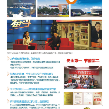
祥和节能集团参加“江西省 2018 年节能宣传周”活动
祥和节能集团——“中国梦·祥和云”为节能事业努力奋斗
保护第一 节能第二 ——谈节能节电的理念、思路、方法、
注意事项
节能中国—2016国际节能节电行业发展（北京）论坛” 在国
家会议中心隆重举行
经济日报：节能装置走上智能道路
祥和中央节能保护装置引爆第八届国际节能减排展览会