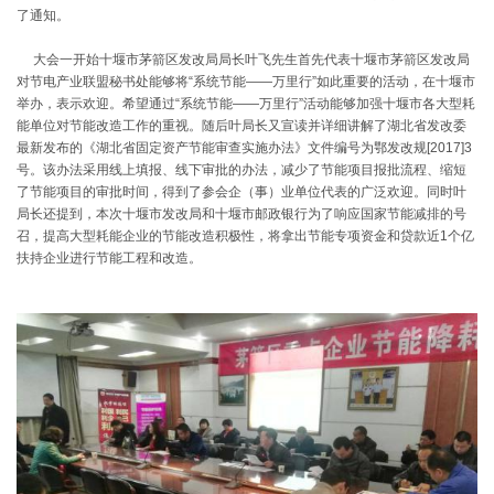
了通知。
CEO伍泽涌
中国网：​祥和中央节能保护装置亮相中国科博会
大会一开始十堰市茅箭区发改局局长叶飞先生首先代表十堰市茅箭区发改局
对节电产业联盟秘书处能够将“系统节能——万里行”如此重要的活动，在十堰市
举办，表示欢迎。希望通过“系统节能——万里行”活动能够加强十堰市各大型耗
中国绵阳新闻网：神器！护卫电器的“最佳伴侣”
能单位对节能改造工作的重视。随后叶局长又宣读并详细讲解了湖北省发改委
最新发布的《湖北省固定资产节能审查实施办法》文件编号为鄂发改规[2017]3
号。该办法采用线上填报、线下审批的办法，减少了节能项目报批流程、缩短
祥和中央节能保护装置亮相中国科博会（多图）
了节能项目的审批时间，得到了参会企（事）业单位代表的广泛欢迎。同时叶
局长还提到，本次十堰市发改局和十堰市邮政银行为了响应国家节能减排的号
召，提高大型耗能企业的节能改造积极性，将拿出节能专项资金和贷款近1个亿
扶持企业进行节能工程和改造。
让安装用户放心 让合作伙伴宁心 - 3000万产品责任险切实
保护祥和中央节能保护装置用户权
节能神器专场推广会与中国科博会同期成功召开
祥和中央节能保护装置通过“达到国内领先水平”的科学技术