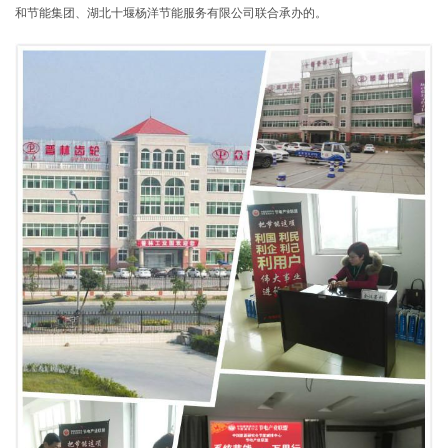
和节能集团、湖北十堰杨洋节能服务有限公司联合承办的。
总工程师应邀作专题报告
文字报道：中央电视台《共同开创中央节能保护新纪元》访
谈
中国经济新闻网：祥和中央节能设备今日上市 节约“三峡”一
年发电量
祥和节能集团在23周年庆典举行演讲比赛
集团总部22周年庆典花絮
中国质量认证中心对我司“基于能耗在线监测和整体保护的
节能技术”进行了质量认证
祥和电效云端保护装置省级新产品鉴定会
中华工商时报：川企依托“互联网+”研发节能产品 经测试节