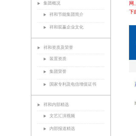
集团概况
网
下
祥和节能集团简介
光伏与
祥和双赢企业文化
实地踏
祥和资质及荣誉
装置资质
深化海
集团荣誉
祥和中
国家专利及电信增值证书
祥和中
祥和内部精选
文艺汇演视频
山西省
内部报道精选