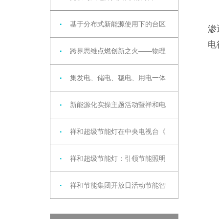
而
基于分布式新能源使用下的台区
渗
祥和中
电
跨界思维点燃创新之火——物理
中国能
集发电、储电、稳电、用电一体
科技日
新能源化实操主题活动暨祥和电
祥和超级节能灯在中央电视台《
央视网
祥和超级节能灯：引领节能照明
新浪网
祥和节能集团开放日活动节能智
《节能