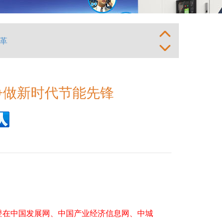
革
港项目
争做新时代节能先锋
025世界清洁能源展
登在中国发展网、中国产业经济信息网、中城