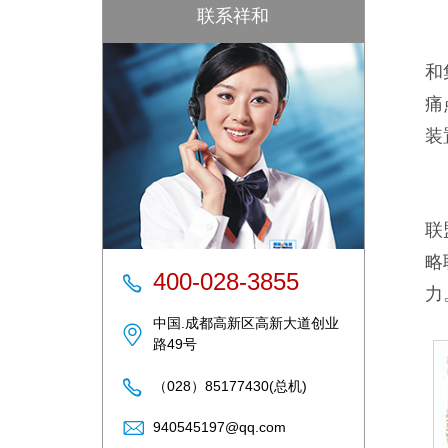
联系祥和
祥
中国网
和
痛
中国绵
装
祥和中
祥
联
让安装
略
400-028-3855
力
节能神
中国.成都高新区高新大道创业
路49号
（028）85177430(总机)
祥和中
940545197@qq.com