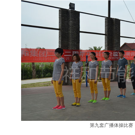
外绿色农业全链条协同祥和节能集团到访华勘院 联合中电三院 
央节能惊艳2015中国（成都）节能环保产业博览会
央节能保护装置分享型合同能源管理实操武汉培训会成功举行
公立医院院长培训班在太原举行祥和节能集团伍泽涌总工程师应
道：中央电视台《共同开创中央节能保护新纪元》访谈
济新闻网：祥和中央节能设备今日上市 节约“三峡”一年发电量
第九套广播体操比赛