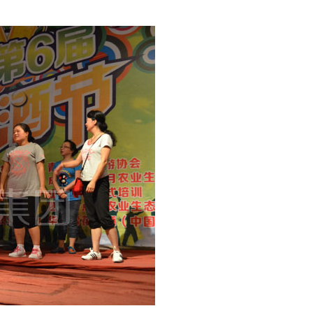
中央节能保护装置用户权