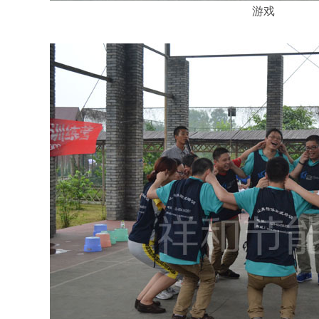
游戏
端节能设备的电能质量治理理念与方法
能设备的竞争优势在哪里
双控”政策下的用能解决方案
国—2015国际节能节电行业发展年度论坛在京隆重开幕
能集团董事长伍泽涌先生携团队做客CCTV《奋斗》栏目
央节能保护装置轰动中国节博会