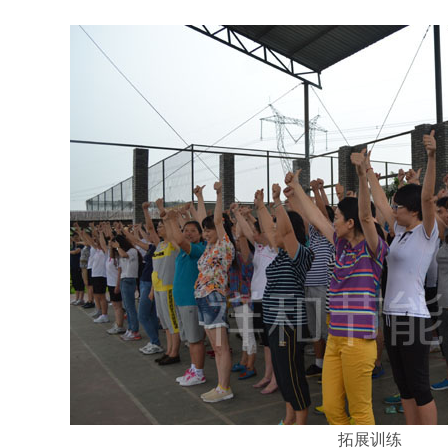
报：祥和推出中央节能新装置
：祥和节能集团开创中央节能新纪元
：祥和节能集团开创中央节能新纪元
与环保》总第252期：访成都祥和节能集团董事长兼CEO伍泽涌
：​祥和中央节能保护装置亮相中国科博会
阳新闻网：神器！护卫电器的“最佳伴侣”
拓展训练