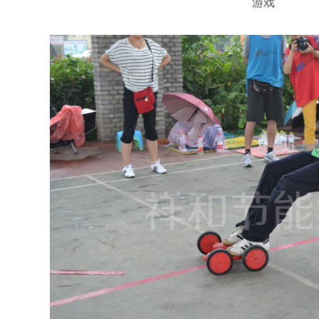
游戏
央节能保护装置在 “绿色医院建筑节能技术交流会”上引起极大反
南.深圳节能技术对接交流会的祥和中央节能与保护装置（多图）
能集团承办的“节能中国——2016国际节能节电行业发展（深圳）
 祥和云端节能设备集团在行动——伍泽涌接受 央视CCTV访谈一
央节能保护模式被列入全国100家新型服务业典型案例备选之列
能集团应邀参加第八届中国国际中小企业交易会（多图）
 祥和云端节能设备集团在行动——伍泽涌接受 央视CCTV访谈二