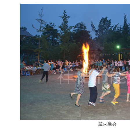
能集团在23周年庆典举行演讲比赛
部22周年庆典花絮
量认证中心对我司“基于能耗在线监测和整体保护的节能技术”进
效云端保护装置省级新产品鉴定会
商时报：川企依托“互联网+”研发节能产品 经测试节电率可达7%-
央节能保护装置新产品在北京国家会议中心首次隆重发布
篝火晚会
源报：“祥和中央节能保护装置”通过CQC认证