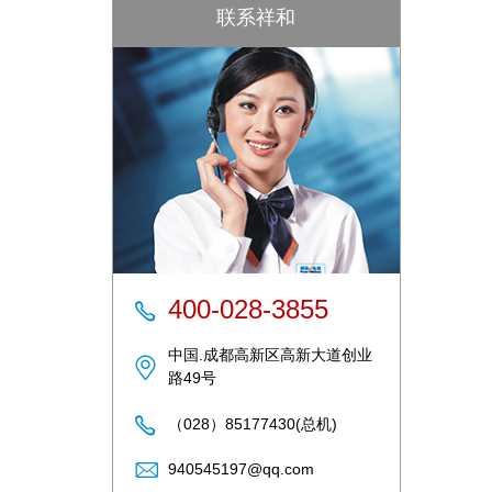
联系祥和
祥和中
让安装
节能神
祥和中
400-028-3855
祥和中
中国.成都高新区高新大道创业
路49号
（028）85177430(总机)
祥和节
940545197@qq.com