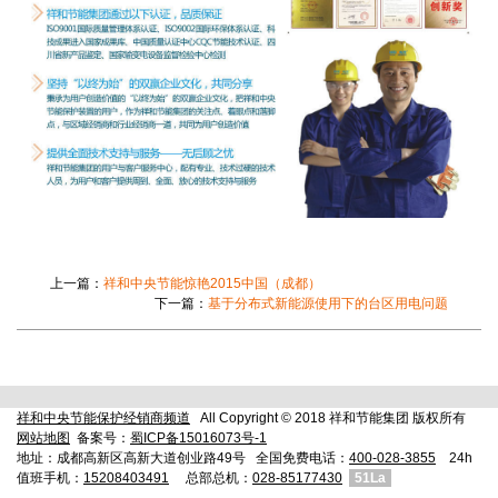
员会评为节能专家
祥和节能集团成为四川大学锦城学院之—— 教学、实习、
就业基地
祥和中央节能保护装置再次引爆绵阳科博会
祥和节能集团诚邀您参加第七届中国（天津滨海）国际生态
城市论坛暨博览会
全域系统优化节能技术 祥和中央节能保护装置再次亮相首
上一篇：
祥和中央节能惊艳2015中国（成都）
下一篇：
基于分布式新能源使用下的台区用电问题
都
第十届中国设备工程专家高峰论坛在山东淄博召开 祥和节
能集团作节能经验案例报告
祥和中央节能保护装置助力天津生态城市博览会
祥和中央节能保护经销商频道
All Copyright © 2018 祥和节能集团 版权所有
网站地图
备案号：
蜀ICP备15016073号-1
地址：成都高新区高新大道创业路49号 全国免费电话：
400-028-3855
24h
值班手机：
15208403491
总部总机：
028-85177430
51La
节能行业转型关键时期怎么转？～～节能中国行业发展（北