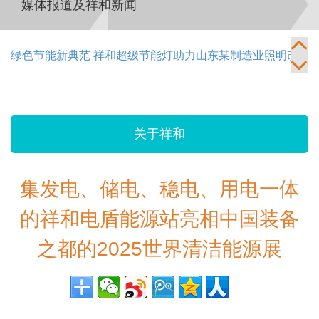
媒体报道及祥和新闻
绿色节能新典范 祥和超级节能灯助力山东某制造业照明改
造引领行业变革
资阳市临空经济区党工委唐文书记一行前来祥和节能集团考
关于祥和
察低碳数据港项目
祥和节能集团开放日活动节能智能双驱动对接会成功举行
集发电、储电、稳电、用电一体
祥和超级节能灯：引领节能照明新趋势的市场先行者
的祥和电盾能源站亮相中国装备
之都的2025世界清洁能源展
集发电、储电、稳电、用电一体的祥和电盾能源站亮相中国
装备之都的2025世界清洁能源展
基于分布式新能源使用下的台区用电问题解决方案