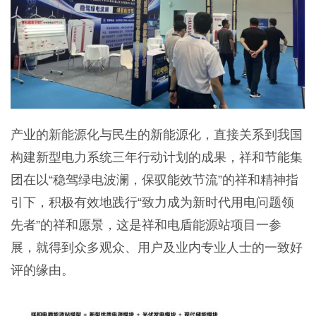
CEO伍泽涌
中国网：​祥和中央节能保护装置亮相中国科博会
中国绵阳新闻网：神器！护卫电器的“最佳伴侣”
祥和中央节能保护装置亮相中国科博会（多图）
产业的新能源化与民生的新能源化，直接关系到我国
构建新型电力系统三年行动计划的成果，祥和节能集
让安装用户放心 让合作伙伴宁心 - 3000万产品责任险切实
团在以“稳驾绿电波澜，保驭能效节流”的祥和精神指
引下，积极有效地践行“致力成为新时代用电问题领
保护祥和中央节能保护装置用户权
节能神器专场推广会与中国科博会同期成功召开
先者”的祥和愿景，这是祥和电盾能源站项目一参
展，就得到众多观众、用户及业内专业人士的一致好
评的缘由。
祥和中央节能保护装置通过“达到国内领先水平”的科学技术